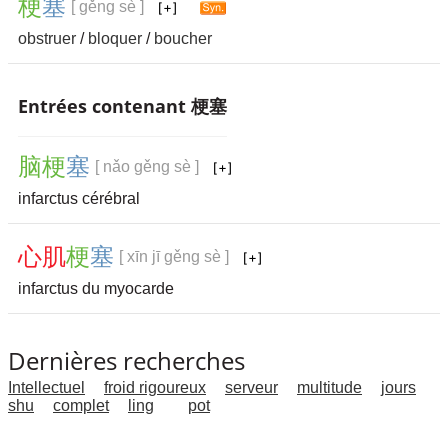
梗
塞
[ gěng sè ]
obstruer
/
bloquer
/
boucher
Entrées contenant 梗塞
脑
梗
塞
[ nǎo gěng sè ]
infarctus cérébral
心
肌
梗
塞
[ xīn jī gěng sè ]
infarctus du myocarde
Dernières recherches
Intellectuel
froid rigoureux
serveur
multitude
jours
shu
complet
ling
pot