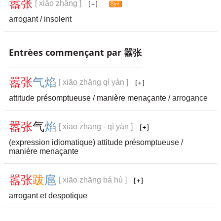
嚣
张
[ xiāo zhāng ]
arrogant
/
insolent
Entrèes commençant par 嚣张
嚣
张
气
焰
[ xiāo zhāng qì yàn ]
attitude présomptueuse / manière menaçante /
arrogance
嚣
张
气
焰
[ xiāo zhāng - qì yàn ]
(expression idiomatique) attitude présomptueuse /
manière menaçante
嚣
张
跋
扈
[ xiāo zhāng bá hù ]
arrogant et despotique