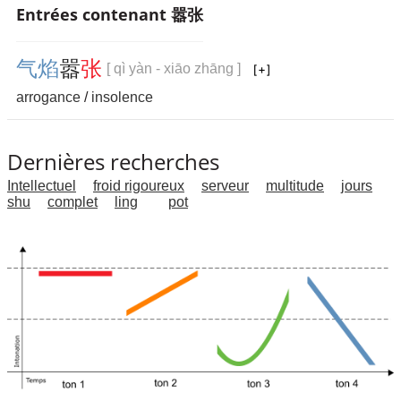
Entrées contenant 嚣张
气
焰
嚣
张
[ qì yàn - xiāo zhāng ]
arrogance
/
insolence
Dernières recherches
Intellectuel
froid rigoureux
serveur
multitude
jours
shu
complet
ling
pot