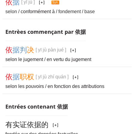
依
据
[ yī jù ]
selon
/ conformément à /
fondement
/
base
Entrèes commençant par 依据
依
据
判
决
[ yī jù pàn jué ]
selon le jugement / en vertu du jugement
依
据
职
权
[ yī jù zhí quán ]
selon les pouvoirs / en fonction des attributions
Entrées contenant 依据
有
实
证
依
据
的