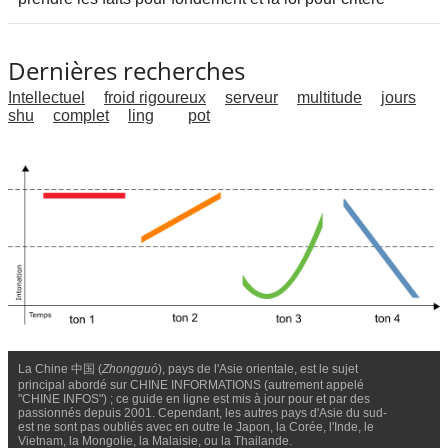
Dernières recherches
Intellectuel
froid rigoureux
serveur
multitude
jours
shu
complet
ling
pot
La Chine 中国 (
Zhongguó
), pays de l'Asie orientale, est le sujet
principal abordé sur CHINE INFORMATIONS (autrement appelé
"CHINE INFOS") ; ce guide en ligne est mis à jour pour et par des
passionnés depuis 2001. Cependant, les autres pays d'Asie du sud-
est ne sont pas oubliés avec en outre le Japon, la Corée, l'Inde, le
Vietnam, la Mongolie, la Malaisie, ou la Thailande.