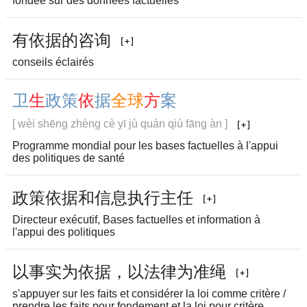
fondée sur des données factuelles
有
依
据
的
咨
询
conseils éclairés
卫
生
政
策
依
据
全
球
方
案
[ wèi shēng zhèng cè yī jù quán qiú fāng àn ]
Programme mondial pour les bases factuelles à l'appui
des politiques de santé
政
策
依
据
和
信
息
执
行
主
任
Directeur exécutif, Bases factuelles et information à
l'appui des politiques
以
事
实
为
依
据
，
以
法
律
为
准
绳
s'appuyer sur les faits et considérer la loi comme critère /
prendre les faits pour fondement et la loi pour critère