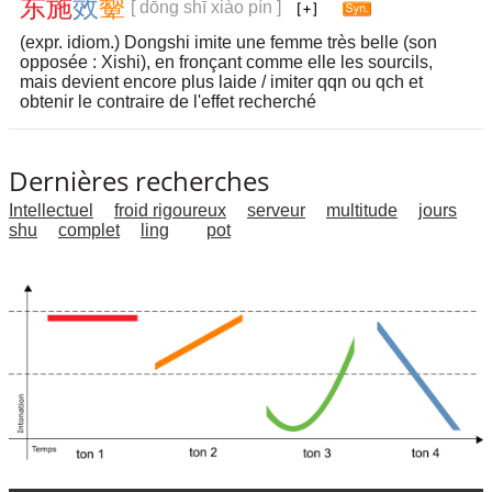
东
施
效
颦
[ dōng shī xiào pín ]
(expr. idiom.) Dongshi imite une femme très belle (son
opposée : Xishi), en fronçant comme elle les sourcils,
mais devient encore plus laide / imiter qqn ou qch et
obtenir le contraire de l'effet recherché
Dernières recherches
Intellectuel
froid rigoureux
serveur
multitude
jours
shu
complet
ling
pot