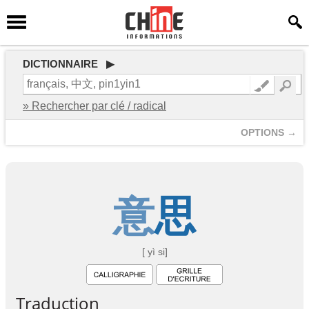
DICTIONNAIRE ▶
» Rechercher par clé / radical
OPTIONS →
意
思
[ yì si]
Traduction