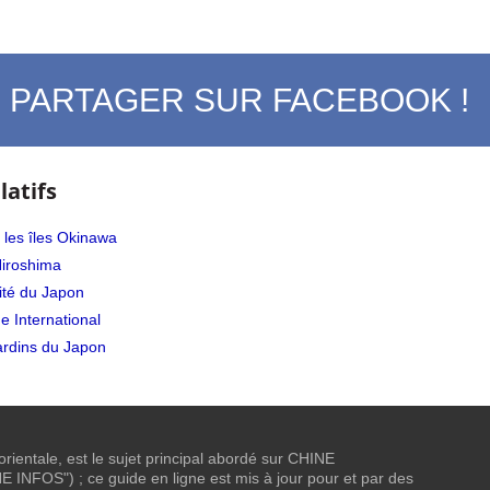
PARTAGER SUR FACEBOOK !
latifs
 les îles Okinawa
Hiroshima
tité du Japon
e International
ardins du Japon
 orientale, est le sujet principal abordé sur CHINE
NFOS") ; ce guide en ligne est mis à jour pour et par des