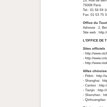
15, Rue de Berr
75008 Paris
Tel.: 01 56 59 1
Fax: 01 53 75 
Office du Tour
Adresse : 2, Be
Site web : http:
L'OFFICE DE 
Sites officiels
- http://www.otc
- http://www.cn
- http://www.vis
Villes chinoise
- Pékin : http:/
- Shanghai : ht
- Canton : http
- Tianjin : http:
- Shenzhen : htt
- Qinhuangdao :