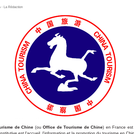
s
-
La Rédaction
urisme de Chine
(ou
Office de Tourisme de Chine
) en France es
institutive est l'accueil, l'information et la promotion du tourisme en Chi