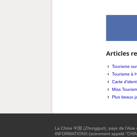
Articles re
Tourisme sur
Tourisme à 
Carte d'iden
Miss Tourism
Plus beaux j
La Chine 中国 (
Zhongguó
), pays de l'Asie
INFORMATIONS (autrement appelé "CHINE I