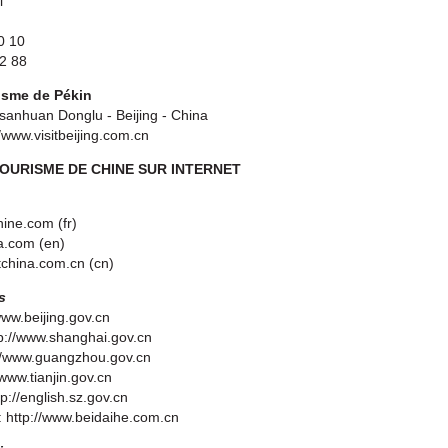
i
0 10
32 88
isme de Pékin
isanhuan Donglu - Beijing - China
//www.visitbeijing.com.cn
TOURISME DE CHINE SUR INTERNET
hine.com (fr)
ta.com (en)
itchina.com.cn (cn)
s
/www.beijing.gov.cn
tp://www.shanghai.gov.cn
://www.guangzhou.gov.cn
//www.tianjin.gov.cn
p://english.sz.gov.cn
 http://www.beidaihe.com.cn