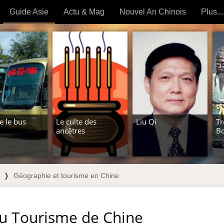
Guide Asie
Actu & Mag
Nouvel An Chinois
Plus...
Magazine
Forum (
Articles intemporels
 OUTILS) »
e le bus
Le culte des
Liu Qi
Tr
ancêtres
B
❭
Géographie et tourisme en Chine
du Tourisme de Chine