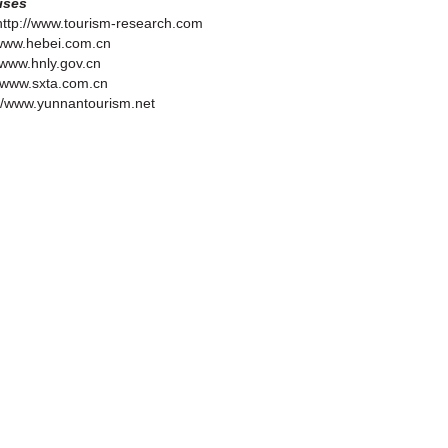
ises
http://www.tourism-research.com
//www.hebei.com.cn
/www.hnly.gov.cn
://www.sxta.com.cn
://www.yunnantourism.net