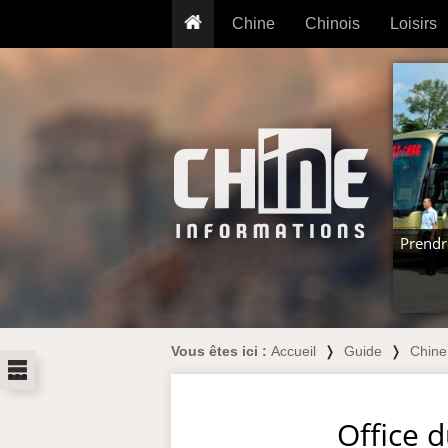
Chine
Chinois
Loisirs
... pour les nuls
Dictionnaire
Prénom
... présentée aux enfants
Cours audio
Signe
Grammaire
Tatouage
Conseils voyageurs
Traducteur
PLUS (24
Plantes médicinales
Exos & Flashcards
Proverbes
+50 Outils
Cuisine
Prendr
PLUS »
Cinéma & films
Calendrier en ligne
JO Pékin 2022
Vous êtes ici :
Accueil
❭
Guide
❭
Chine
...
Office 