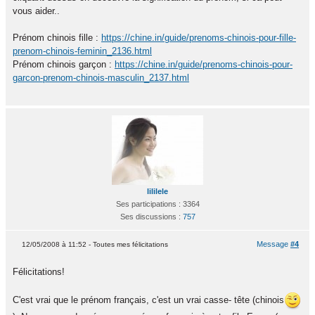
vous aider..
Prénom chinois fille :
https://chine.in/guide/prenoms-chinois-pour-fille-
prenom-chinois-feminin_2136.html
Prénom chinois garçon :
https://chine.in/guide/prenoms-chinois-pour-
garcon-prenom-chinois-masculin_2137.html
lililele
Ses participations : 3364
Ses discussions :
757
Message
#4
12/05/2008 à 11:52 - Toutes mes félicitations
Félicitations!
C'est vrai que le prénom français, c'est un vrai casse- tête (chinois