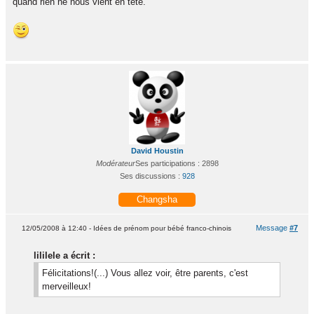
quand rien ne nous vient en tete.
David Houstin
Modérateur
Ses participations : 2898
Ses discussions :
928
Changsha
Message
#7
12/05/2008 à 12:40 - Idées de prénom pour bébé franco-chinois
lililele a écrit :
Félicitations!(...) Vous allez voir, être parents, c'est
merveilleux!