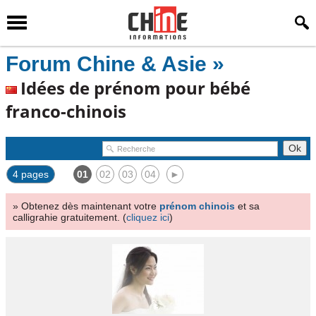
Forum Chine & Asie »
Idées de prénom pour bébé
franco-chinois
4 pages
01
02
03
04
►
» Obtenez dès maintenant votre
prénom chinois
et sa
calligrahie gratuitement. (
cliquez ici
)