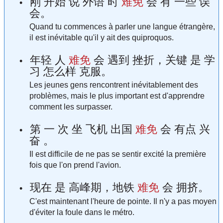
刚 开始 说 外语 时
难免
会 有 一些 误
会。
Quand tu commences à parler une langue étrangère,
il est inévitable qu'il y ait des quiproquos.
年轻 人
难免
会 遇到 挫折，关键 是 学
习 怎么样 克服。
Les jeunes gens rencontrent inévitablement des
problèmes, mais le plus important est d'apprendre
comment les surpasser.
第 一 次 坐 飞机 出国
难免
会 有点 兴
奋 。
Il est difficile de ne pas se sentir excité la première
fois que l'on prend l'avion.
现在 是 高峰期，地铁
难免
会 拥挤。
C'est maintenant l'heure de pointe. Il n'y a pas moyen
d'éviter la foule dans le métro.