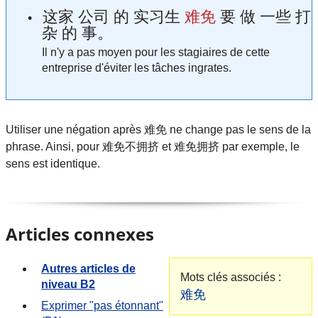
这家 公司 的 实习生
难免
要 做 一些 打
杂 的 事。
Il n'y a pas moyen pour les stagiaires de cette
entreprise d'éviter les tâches ingrates.
Utiliser une négation après 难免 ne change pas le sens de la
phrase. Ainsi, pour 难免不拥挤 et 难免拥挤 par exemple, le
sens est identique.
Articles connexes
Autres articles de
Mots clés associés :
niveau B2
难免
Exprimer "pas étonnant"