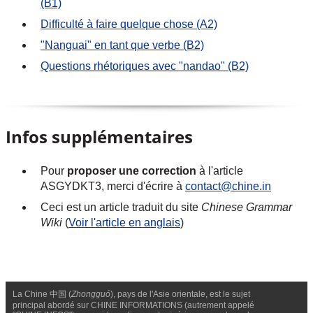
(B1)
Difficulté à faire quelque chose (A2)
"Nanguai" en tant que verbe (B2)
Questions rhétoriques avec "nandao" (B2)
Infos supplémentaires
Pour
proposer une correction
à l'article
ASGYDKT3, merci d'écrire à
contact@chine.in
Ceci est un article traduit du site
Chinese Grammar
Wiki
(
Voir l'article en anglais
)
La Chine 中国 (
Zhongguó
), pays de l'Asie orientale, est le sujet
principal abordé sur CHINE INFORMATIONS (autrement appelé