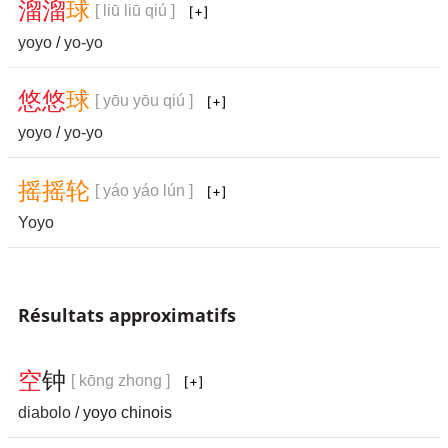
溜
溜
球
[ liū liū qiú ]
yoyo
/
yo-yo
悠
悠
球
[ yōu yōu qiú ]
yoyo
/
yo-yo
摇
摇
轮
[ yáo yáo lún ]
Yoyo
Résultats approximatifs
空
钟
[ kōng zhong ]
diabolo
/ yoyo chinois