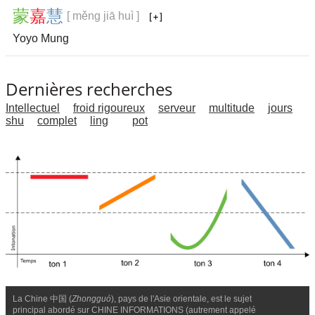
蒙
嘉
慧
[ měng jiā huì ]
Yoyo Mung
Dernières recherches
Intellectuel
froid rigoureux
serveur
multitude
jours
shu
complet
ling
pot
La Chine 中国 (
Zhongguó
), pays de l'Asie orientale, est le sujet
principal abordé sur CHINE INFORMATIONS (autrement appelé