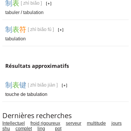
制
表
[ zhì biǎo ]
tabuler
/
tabulation
制
表
符
[ zhì biǎo fú ]
tabulation
Résultats approximatifs
制
表
键
[ zhì biǎo jiàn ]
touche de tabulation
Dernières recherches
Intellectuel
froid rigoureux
serveur
multitude
jours
shu
complet
ling
pot