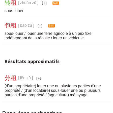
转
租
[ zhuǎn zū ]
sous-louer
包
租
[ bāo zū ]
sous-louer
/ louer une terre agricole à un prix fixe
indépendant de la récolte / louer un véhicule
Résultats approximatifs
分
租
[ fēn zū ]
(d'un propriétaire) louer une ou plusieurs parties d'une
propriété / (d'un locataire) sous-louer une ou plusieurs
parties d'une propriété / (agriculture) métayage