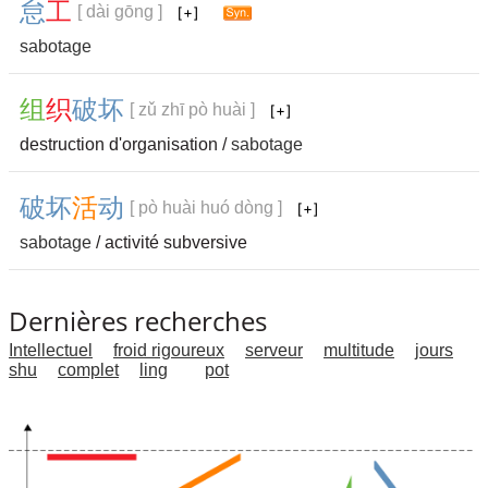
怠
工
[ dài gōng ]
sabotage
组
织
破
坏
[ zǔ zhī pò huài ]
destruction d'organisation /
sabotage
破
坏
活
动
[ pò huài huó dòng ]
sabotage
/ activité subversive
Dernières recherches
Intellectuel
froid rigoureux
serveur
multitude
jours
shu
complet
ling
pot