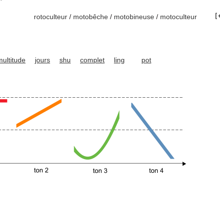
rotoculteur
/
motobêche
/
motobineuse
/
motoculteur
multitude
jours
shu
complet
ling
pot