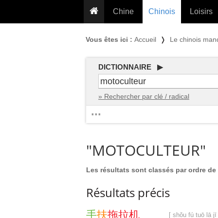
Chine
Chinois
Loisirs
... pour les nuls
Dictionnaire
Prénom
Vous êtes ici :
Accueil
❭
Le chinois man
... présentée aux enfants
Cours audio
Signe
Grammaire
Tatouage
Conseils voyageurs
DICTIONNAIRE ▶
Traducteur
PLUS (24
Plantes médicinales
» Rechercher par clé / radical
Exos & Flashcards
Proverbes
...
+50 Outils
Cuisine
PLUS »
Cinéma & films
"MOTOCULTEUR"
Calendrier en ligne
JO Pékin 2022
Les résultats sont classés par ordre de 
Résultats précis
手
扶
拖
拉
机
[ shǒu fú tuō lā jī 