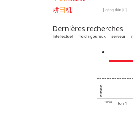
耕
田
机
[ gēng tián jī ]
Dernières recherches
Intellectuel
froid rigoureux
serveur