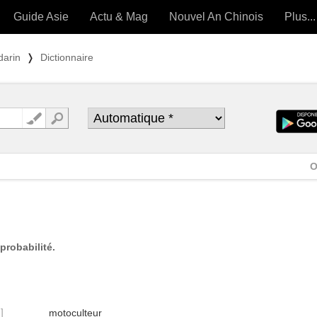
Guide Asie
Actu & Mag
Nouvel An Chinois
Plus...
Magazine
Forum (
darin
❭
Dictionnaire
Articles intemporels
 OUTILS) »
O
probabilité.
]
motoculteur