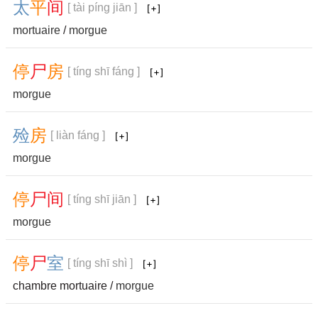
太
平
间
[ tài píng jiān ]
mortuaire
/
morgue
停
尸
房
[ tíng shī fáng ]
morgue
殓
房
[ liàn fáng ]
morgue
停
尸
间
[ tíng shī jiān ]
morgue
停
尸
室
[ tíng shī shì ]
chambre mortuaire /
morgue