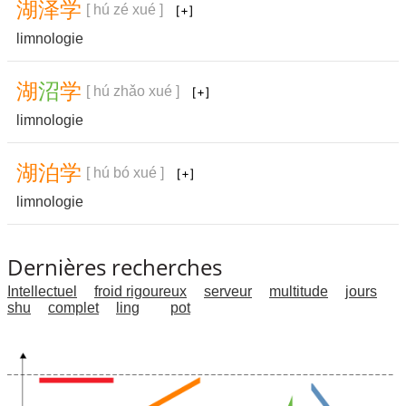
湖
泽
学
[ hú zé xué ]
limnologie
湖
沼
学
[ hú zhǎo xué ]
limnologie
湖
泊
学
[ hú bó xué ]
limnologie
Dernières recherches
Intellectuel
froid rigoureux
serveur
multitude
jours
shu
complet
ling
pot