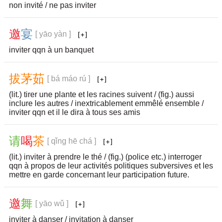
non invité / ne pas inviter
邀
宴
[ yāo yàn ]
inviter qqn à un banquet
拔
茅
茹
[ bá máo rú ]
(lit.) tirer une plante et les racines suivent / (fig.) aussi
inclure les autres / inextricablement emmêlé ensemble /
inviter qqn et il le dira à tous ses amis
请
喝
茶
[ qǐng hē chá ]
(lit.) inviter à prendre le thé / (fig.) (police etc.) interroger
qqn à propos de leur activités politiques subversives et les
mettre en garde concernant leur participation future.
邀
舞
[ yāo wǔ ]
inviter à danser / invitation à danser