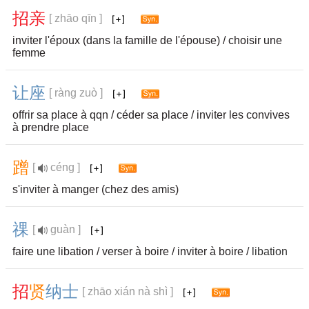
招
亲
[ zhāo qīn ]
inviter l'époux (dans la famille de l'épouse) / choisir une
femme
让
座
[ ràng zuò ]
offrir sa place à qqn / céder sa place / inviter les convives
à prendre place
蹭
[
céng ]
s'inviter à manger (chez des amis)
祼
[
guàn ]
faire une libation / verser à boire / inviter à boire /
libation
招
贤
纳
士
[ zhāo xián nà shì ]