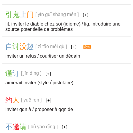
引
鬼
上
门
[ yǐn guǐ shàng mén ]
lit. inviter le diable chez soi (idiome) / fig. introduire une
source potentielle de problèmes
自
讨
没
趣
[ zì tǎo méi qù ]
inviter un refus / courtiser un dédain
谨
订
[ jǐn dìng ]
aimerait inviter (style épistolaire)
约
人
[ yuē rén ]
inviter qqn à / proposer à qqn de
不
邀
请
[ bù yāo qǐng ]