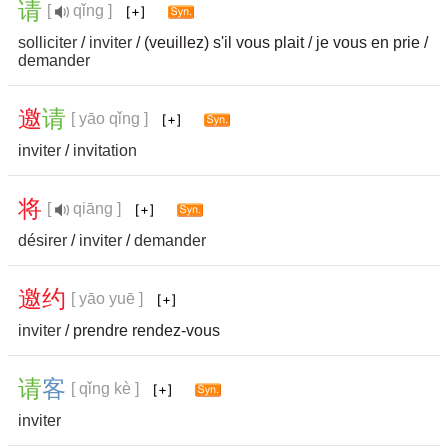
请
[
qǐng ]
solliciter
/
inviter
/ (veuillez) s'il vous plait / je vous en prie /
demander
邀
请
[ yāo qǐng ]
inviter
/
invitation
将
[
qiāng ]
désirer
/
inviter
/
demander
邀
约
[ yāo yuē ]
inviter
/ prendre rendez-vous
请
客
[ qǐng kè ]
inviter