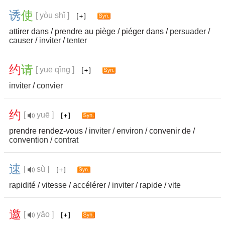
诱
使
[ yòu shǐ ]
attirer dans / prendre au piège / piéger dans /
persuader
/
causer
/
inviter
/
tenter
约
请
[ yuē qǐng ]
inviter
/
convier
约
[
yuē ]
prendre rendez-vous /
inviter
/
environ
/ convenir de /
convention
/
contrat
速
[
sù ]
rapidité
/
vitesse
/
accélérer
/
inviter
/
rapide
/
vite
邀
[
yāo ]