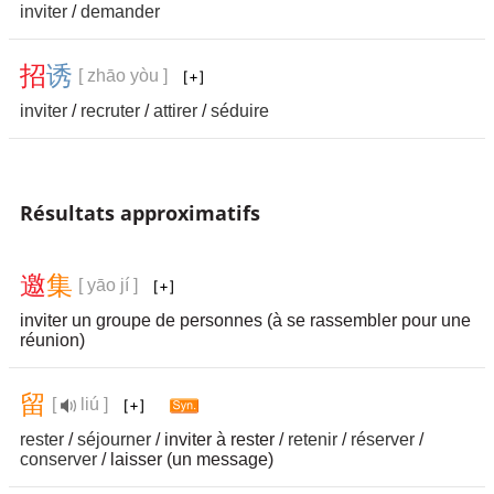
inviter
/
demander
招
诱
[ zhāo yòu ]
inviter
/
recruter
/
attirer
/
séduire
Résultats approximatifs
邀
集
[ yāo jí ]
inviter un groupe de personnes (à se rassembler pour une
réunion)
留
[
liú ]
rester
/
séjourner
/ inviter à rester /
retenir
/
réserver
/
conserver
/ laisser (un message)