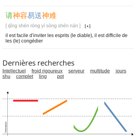
请
神
容
易
送
神
难
[ qǐng shén róng yì sòng shén nán ]
il est facile d'inviter les esprits (le diable), il est difficile de
les (le) congédier
Dernières recherches
Intellectuel
froid rigoureux
serveur
multitude
jours
shu
complet
ling
pot