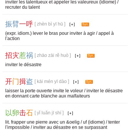
inviter les talentueux et appeler les valeureux (idiome) /
recruter du talent
振
臂
一
呼
[ zhèn bì yī hū ]
(expr. idiom.) lever le bras pour inviter à agir / appel à
l'action
招
灾
惹
祸
[ zhāo zāi rě huò ]
inviter le désastre
开
门
揖
盗
[ kāi mén yī dào ]
laisser la porte ouverte invite le voleur / inviter le désastre
en donnant carte blanche aux malfaiteurs
以
卵
击
石
[ yǐ luǎn jī shí ]
lit. frapper une pierre avec un &oelig / uf (idiome) / tenter
l'impossible / inviter au désastre en se surpassant