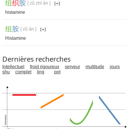
组
织
胺
[ zǔ zhī àn ]
histamine
组
胺
[ zǔ àn ]
Histamine
Dernières recherches
Intellectuel
froid rigoureux
serveur
multitude
jours
shu
complet
ling
pot