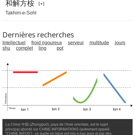
和
解
方
桉
Takhim-e-Sohl
Dernières recherches
Intellectuel
froid rigoureux
serveur
multitude
jours
shu
complet
ling
pot
La Chine 中国 (
Zhongguó
), pays de l'Asie orientale, est le sujet
principal abordé sur CHINE INFORMATIONS (autrement appelé
"CHINE INFOS") ; ce guide en ligne est mis à jour pour et par des