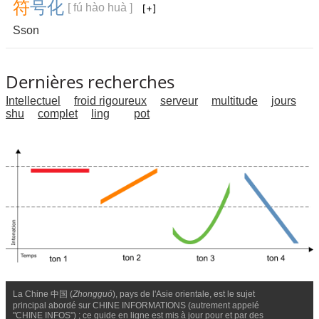
符
号
化
[ fú hào huà ]
Sson
Dernières recherches
Intellectuel
froid rigoureux
serveur
multitude
jours
shu
complet
ling
pot
La Chine 中国 (
Zhongguó
), pays de l'Asie orientale, est le sujet
principal abordé sur CHINE INFORMATIONS (autrement appelé
"CHINE INFOS") ; ce guide en ligne est mis à jour pour et par des