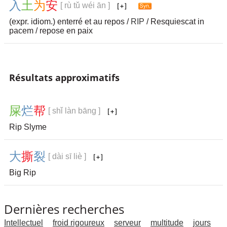
入
土
为
安
[ rù tǔ wéi ān ]
(expr. idiom.) enterré et au repos /
RIP
/ Resquiescat in
pacem / repose en paix
Résultats approximatifs
屎
烂
帮
[ shǐ làn bāng ]
Rip Slyme
大
撕
裂
[ dài sī liè ]
Big Rip
Dernières recherches
Intellectuel
froid rigoureux
serveur
multitude
jours