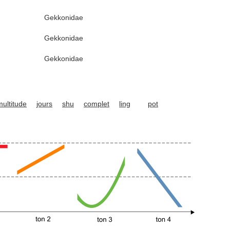
Gekkonidae
Gekkonidae
Gekkonidae
multitude
jours
shu
complet
ling
pot