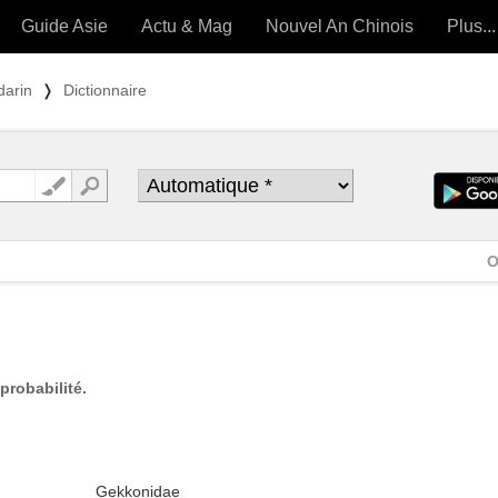
Guide Asie
Actu & Mag
Nouvel An Chinois
Plus...
Magazine
Forum (
darin
❭
Dictionnaire
Articles intemporels
 OUTILS) »
O
probabilité.
Gekkonidae