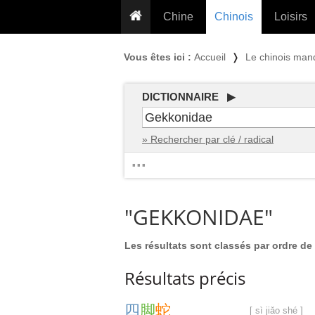
Chine
Chinois
Loisirs
... pour les nuls
Dictionnaire
Prénom
Vous êtes ici :
Accueil
❭
Le chinois man
... présentée aux enfants
Cours audio
Signe
Grammaire
Tatouage
Conseils voyageurs
DICTIONNAIRE ▶
Traducteur
PLUS (24
Plantes médicinales
» Rechercher par clé / radical
Exos & Flashcards
Proverbes
...
+50 Outils
Cuisine
PLUS »
Cinéma & films
"GEKKONIDAE"
Calendrier en ligne
JO Pékin 2022
Les résultats sont classés par ordre de 
Résultats précis
四
脚
蛇
[ sì jiǎo shé ]