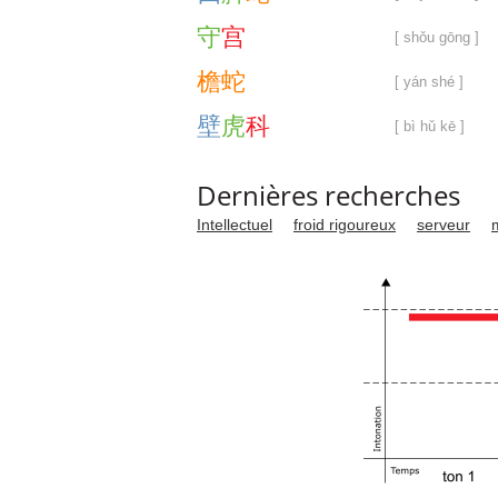
守
宫
[ shǒu gōng ]
檐
蛇
[ yán shé ]
壁
虎
科
[ bì hǔ kē ]
Dernières recherches
Intellectuel
froid rigoureux
serveur