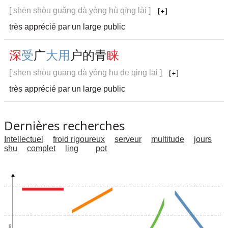
[ shēn shòu guǎng dà yòng hù qīng lài ]
très apprécié par un large public
深
受
广
大
用
户
的
青
睐
[ shēn shòu guang dà yòng hu de qing lāi ]
très apprécié par un large public
Dernières recherches
Intellectuel
froid rigoureux
serveur
multitude
jours
shu
complet
ling
pot