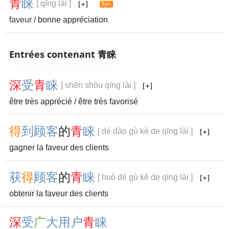
青
睐
[ qīng lài ]
faveur
/ bonne appréciation
Entrées contenant 青睐
深
受
青
睐
[ shēn shòu qīng lài ]
être très apprécié / être très favorisé
得
到
顾
客
的
青
睐
[ dé dào gù kè de qīng lài ]
gagner la faveur des clients
获
得
顾
客
的
青
睐
[ huò dé gù kè de qīng lài ]
obtenir la faveur des clients
深
受
广
大
用
户
青
睐