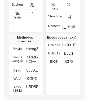
Bushou
Nb.
11
辵
Traits
Nb.
7
Structure
Traits
Décomp.
辶
+
呈
Méthodes
Encodages (hexa)
d'entrée
Unicode
U+901E
Pinyin
cheng3
GB2312
B3D1
Kanji /
YRMG
Cangjie
卜口一土
BIG5
B378
Sijiao
3630.1
Wubi
KGPD
CNS
1-5D5E
11643