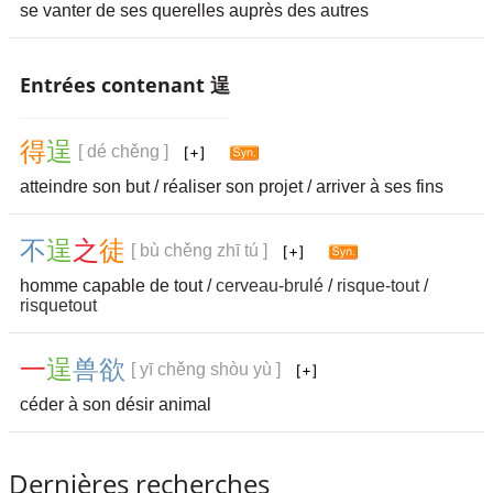
se vanter de ses querelles auprès des autres
Entrées contenant 逞
得
逞
[ dé chěng ]
atteindre son but / réaliser son projet / arriver à ses fins
不
逞
之
徒
[ bù chěng zhī tú ]
homme capable de tout /
cerveau-brulé
/
risque-tout
/
risquetout
一
逞
兽
欲
[ yī chěng shòu yù ]
céder à son désir animal
Dernières recherches