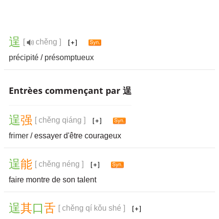
逞
[
chěng ]
précipité
/
présomptueux
Entrèes commençant par 逞
逞
强
[ chěng qiáng ]
frimer
/ essayer d'être courageux
逞
能
[ chěng néng ]
faire montre de son talent
逞
其
口
舌
[ chěng qí kǒu shé ]