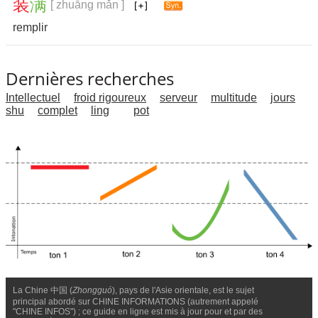
装
满
[ zhuāng mǎn ]
remplir
Dernières recherches
Intellectuel
froid rigoureux
serveur
multitude
jours
shu
complet
ling
pot
La Chine 中国 (
Zhongguó
), pays de l'Asie orientale, est le sujet
principal abordé sur CHINE INFORMATIONS (autrement appelé
"CHINE INFOS") ; ce guide en ligne est mis à jour pour et par des