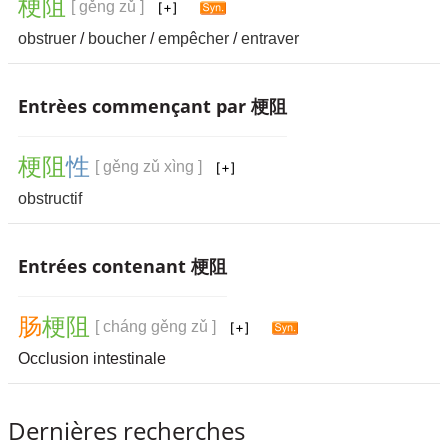
梗
阻
[ gěng zǔ ]
obstruer
/
boucher
/
empêcher
/
entraver
Entrèes commençant par 梗阻
梗
阻
性
[ gěng zǔ xìng ]
obstructif
Entrées contenant 梗阻
肠
梗
阻
[ cháng gěng zǔ ]
Occlusion intestinale
Dernières recherches