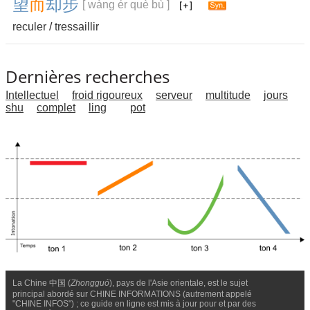
望
而
却
步
[ wàng ér què bù ]
reculer
/
tressaillir
Dernières recherches
Intellectuel
froid rigoureux
serveur
multitude
jours
shu
complet
ling
pot
La Chine 中国 (
Zhongguó
), pays de l'Asie orientale, est le sujet
principal abordé sur CHINE INFORMATIONS (autrement appelé
"CHINE INFOS") ; ce guide en ligne est mis à jour pour et par des