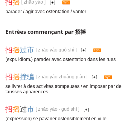
招
摇
[ zhāo yáo ]
parader
/ agir avec ostentation /
vanter
Entrèes commençant par 招摇
招
摇
过
市
[ zhāo yáo guò shì ]
(expr. idiom.) parader avec ostentation dans les rues
招
摇
撞
骗
[ zhāo yáo zhuàng piàn ]
se livrer à des activités trompeuses / en imposer par de
fausses apparences
招
摇
过
市
[ zhāo yáo - guò shì ]
(expression) se pavaner ostensiblement en ville