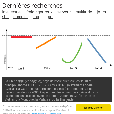
Dernières recherches
Intellectuel
froid rigoureux
serveur
multitude
jours
shu
complet
ling
pot
La Chine 中国 (
Zhongguó
), pays de l'Asie orientale, est le sujet
principal abordé sur CHINE INFORMATIONS (autrement appelé
"CHINE INFOS") ; ce guide en ligne est mis à jour pour et par des
passionnés depuis 2001. Cependant, les autres pays d'Asie du sud-
est ne sont pas oubliés avec en outre le Japon, la Corée, l'Inde, le
Vietnam, la Mongolie, la Malaisie, ou la Thailande.
Nous contacter
-
Facebook
-
Confidentialité & Cookies
En poursuivant votre navigation, vous acceptez le dépôt et
Ne plus afficher
l'utilisation de cookies et autres traceurs pour l'analyse, le
© Chine Informations, 2026 - Tous droits réservés (depuis 2001)
marketing et la publicité.
Plus d'info & Paramétrer