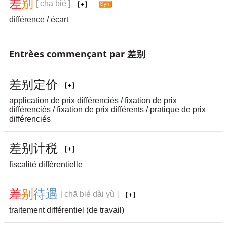
差
别
[ chā bié ]
différence
/
écart
Entrèes commençant par 差别
差
别
定
价
application de prix différenciés / fixation de prix
différenciés / fixation de prix différents / pratique de prix
différenciés
差
别
计
税
fiscalité différentielle
差
别
待
遇
[ chā bié dài yù ]
traitement différentiel (de travail)