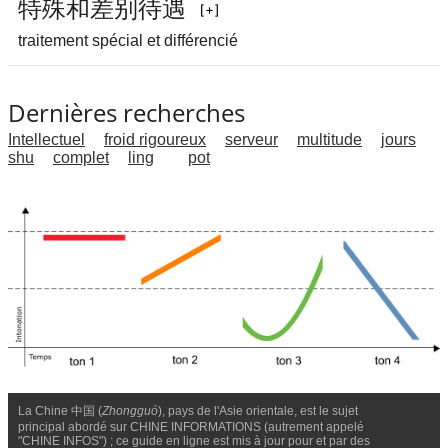
特
殊
和
差
别
待
遇
traitement spécial et différencié
Dernières recherches
Intellectuel
froid rigoureux
serveur
multitude
jours
shu
complet
ling
pot
La Chine 中国 (
Zhongguó
), pays de l'Asie orientale, est le sujet
principal abordé sur CHINE INFORMATIONS (autrement appelé
"CHINE INFOS") ; ce guide en ligne est mis à jour pour et par des