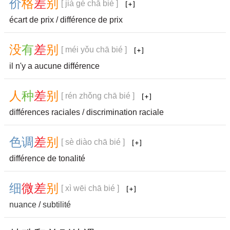
价
格
差
别
[ jià gé chā bié ]
écart de prix / différence de prix
没
有
差
别
[ méi yǒu chā bié ]
il n'y a aucune différence
人
种
差
别
[ rén zhǒng chā bié ]
différences raciales / discrimination raciale
色
调
差
别
[ sè diào chā bié ]
différence de tonalité
细
微
差
别
[ xì wēi chā bié ]
nuance
/
subtilité