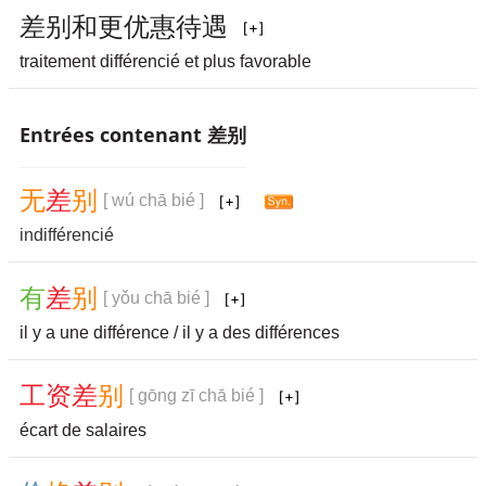
差
别
和
更
优
惠
待
遇
traitement différencié et plus favorable
Entrées contenant 差别
无
差
别
[ wú chā bié ]
indifférencié
有
差
别
[ yǒu chā bié ]
il y a une différence / il y a des différences
工
资
差
别
[ gōng zī chā bié ]
écart de salaires