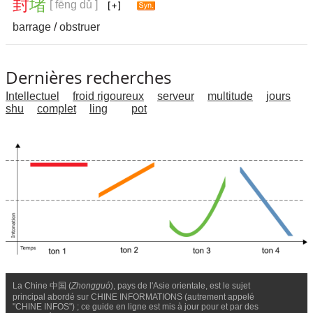
封
堵
[ fēng dǔ ]
barrage
/
obstruer
Dernières recherches
Intellectuel
froid rigoureux
serveur
multitude
jours
shu
complet
ling
pot
La Chine 中国 (
Zhongguó
), pays de l'Asie orientale, est le sujet
principal abordé sur CHINE INFORMATIONS (autrement appelé
"CHINE INFOS") ; ce guide en ligne est mis à jour pour et par des