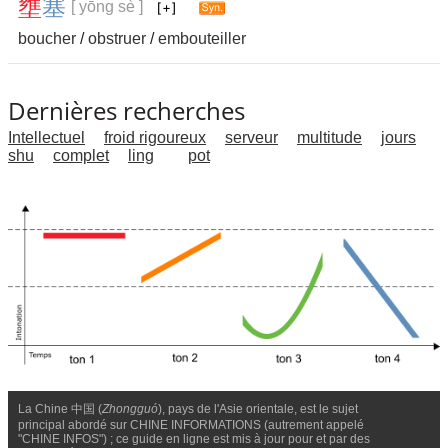
壅
塞
[ yōng sè ]
boucher
/
obstruer
/
embouteiller
Dernières recherches
Intellectuel
froid rigoureux
serveur
multitude
jours
shu
complet
ling
pot
La Chine 中国 (
Zhongguó
), pays de l'Asie orientale, est le sujet
principal abordé sur CHINE INFORMATIONS (autrement appelé
"CHINE INFOS") ; ce guide en ligne est mis à jour pour et par des