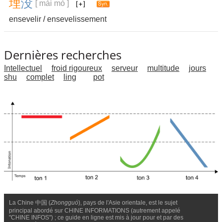
埋
没
[ mái mò ]
ensevelir
/
ensevelissement
Dernières recherches
Intellectuel
froid rigoureux
serveur
multitude
jours
shu
complet
ling
pot
La Chine 中国 (
Zhongguó
), pays de l'Asie orientale, est le sujet
principal abordé sur CHINE INFORMATIONS (autrement appelé
"CHINE INFOS") ; ce guide en ligne est mis à jour pour et par des