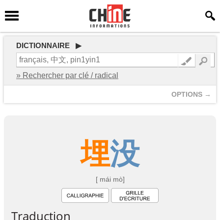
DICTIONNAIRE ▶
» Rechercher par clé / radical
OPTIONS →
埋
没
[ mái mò]
Traduction