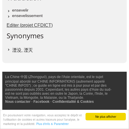
ensevelir
ensevelissement
Editer (projet CFDICT)
Synonymes
湮没
,
湮灭
La Chine 中国 (
Zhongguó
), pays de l'Asie orientale, est le sujet
principal abordé sur CHINE INFORMATIONS (autrement appelé
"CHINE INFOS") ; ce guide en ligne est mis à jour pour et par des
passionnés depuis 2001. Cependant, les autres pays d'Asie du sud-
est ne sont pas oubliés avec en outre le Japon, la Corée, l'Inde, le
Vietnam, la Mongolie, la Malaisie, ou la Thailande.
Nous contacter
-
Facebook
-
Confidentialité & Cookies
© Chine Informations, 2026 - Tous droits réservés (depuis 2001)
En poursuivant votre navigation, vous acceptez le dépôt et
Ne plus afficher
l'utilisation de cookies et autres traceurs pour l'analyse, le
marketing et la publicité.
Plus d'info & Paramétrer