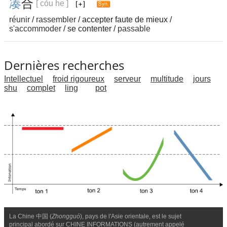
凑
合
[ còu he ]
réunir
/
rassembler
/ accepter faute de mieux /
s'accommoder
/ se contenter /
passable
Dernières recherches
Intellectuel
froid rigoureux
serveur
multitude
jours
shu
complet
ling
pot
La Chine 中国 (
Zhongguó
), pays de l'Asie orientale, est le sujet
principal abordé sur CHINE INFORMATIONS (autrement appelé