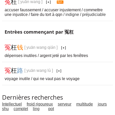
冤
枉
[ yuān wang ]
accuser faussement / accuser injustement / commettre
une injustice / faire du tort à qqn /
indigne
/
préjudiciable
Entrèes commençant par 冤枉
冤
枉
钱
[ yuān wang qián ]
dépenses inutiles / argent jeté par les fenêtres
冤
枉
路
[ yuān wang lù ]
voyage inutile / qui ne vaut pas le voyage
Dernières recherches
Intellectuel
froid rigoureux
serveur
multitude
jours
shu
complet
ling
pot