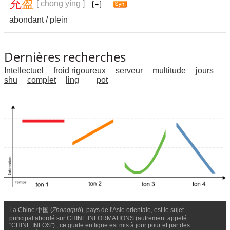
充
盈
[ chōng yíng ]
abondant
/
plein
Dernières recherches
Intellectuel
froid rigoureux
serveur
multitude
jours
shu
complet
ling
pot
La Chine 中国 (
Zhongguó
), pays de l'Asie orientale, est le sujet
principal abordé sur CHINE INFORMATIONS (autrement appelé
"CHINE INFOS") ; ce guide en ligne est mis à jour pour et par des