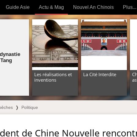
Guide Asie
Actu & Mag
Nouvel An Chinois
Plus...
Magazine
Forum (
Articles intemporels
 OUTILS) »
dynastie
Tang
Les réalisations et
La Cité Interdite
Ch
inventions
as
pêches
❭
Politique
ident de Chine Nouvelle rencont