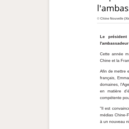
l'ambas
©
Chine Nouvelle
(Xi
Le président
l'ambassadeur 
Cette année ma
Chine et la Fran
Afin de mettre 
français, Emma
domaines, l'Age
en matière d'
compétente pour
"Il est convain
médias Chine-Fr
à un nouveau ni