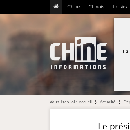
Chine
Chinois
Loisirs
... pour les nuls
Dictionnaire
Prénom
... présentée aux enfants
Cours audio
Signe
Grammaire
Tatouage
Conseils voyageurs
Traducteur
PLUS (24
Plantes médicinales
La 
Exos & Flashcards
Proverbes
+50 Outils
Cuisine
PLUS »
Cinéma & films
Calendrier en ligne
JO Pékin 2022
Vous êtes ici :
Accueil
❭
Actualité
❭
Dé
Le prés