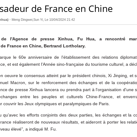
sadeur de France en Chine
nhua)
-
Meng Dingwei,Sun Yi
, Le
10/04/2024 21:42
 de l'Agence de presse Xinhua, Fu Hua, a rencontré mar
de France en Chine, Bertrand Lortholary.
rque le 60e anniversaire de l'établissement des relations diplomat
ce, et est également l'Année sino-française du tourisme culturel, a déc
en oeuvre le consensus atteint par le président chinois, Xi Jinping, e
nuel Macron, sur le renforcement des échanges et de la coopérati
nce de presse Xinhua lancera ou prendra part à l'organisation d'une sé
échanges entre les peuples et culturels Chine-France, et enver
 couvrir les Jeux olympiques et paralympiques de Paris.
cu qu'avec les efforts conjoints des deux parties, les échanges et la 
ance réaliseront de nouveaux résultats, et aideront à porter les relati
veau élevé", a indiqué M. Fu.