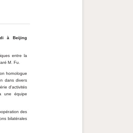
di à Beijing
iques entre la
laré M. Fu.
t son homologue
on dans divers
rie d'activités
ra une équipe
coopération des
ons bilatérales