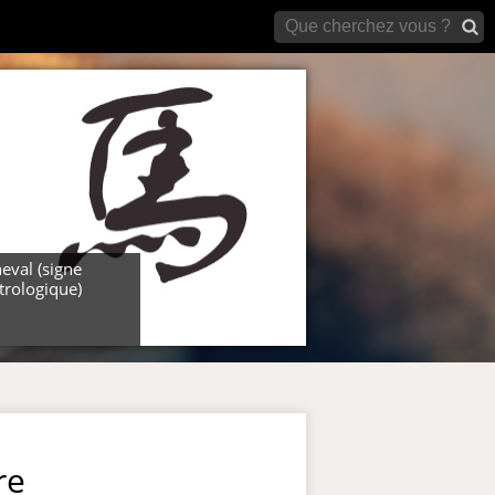
archives)
eval (signe
trologique)
re