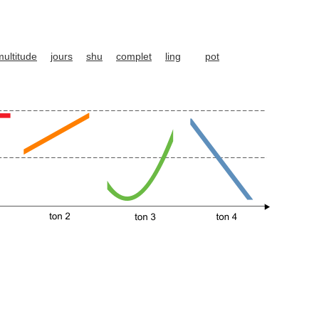
multitude
jours
shu
complet
ling
pot