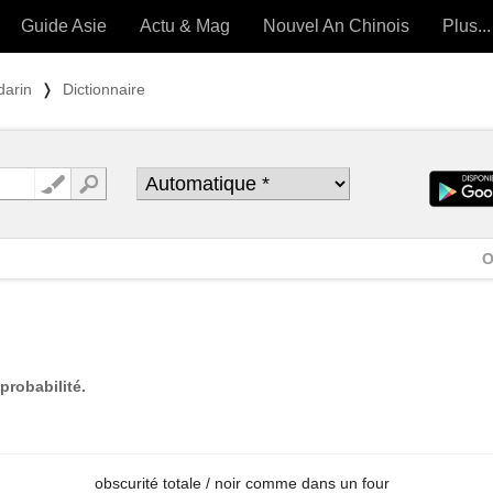
Guide Asie
Actu & Mag
Nouvel An Chinois
Plus...
Magazine
Forum (
darin
❭
Dictionnaire
Articles intemporels
 OUTILS) »
O
probabilité.
obscurité totale / noir comme dans un four