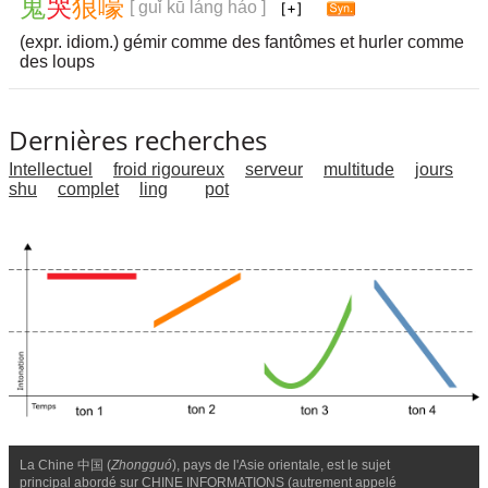
鬼
哭
狼
嚎
[ guǐ kū láng háo ]
(expr. idiom.) gémir comme des fantômes et hurler comme
des loups
Dernières recherches
Intellectuel
froid rigoureux
serveur
multitude
jours
shu
complet
ling
pot
La Chine 中国 (
Zhongguó
), pays de l'Asie orientale, est le sujet
principal abordé sur CHINE INFORMATIONS (autrement appelé