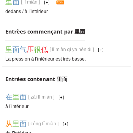
里
面
[ lǐ miàn ]
dedans
/ à l'intérieur
Entrèes commençant par 里面
里
面
气
压
很
低
[ lǐ miàn qì yā hěn dī ]
La pression à l'intérieur est très basse.
Entrées contenant 里面
在
里
面
[ zài lǐ miàn ]
à l'intérieur
从
里
面
[ cóng lǐ miàn ]