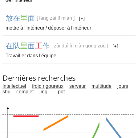
de l'intérieur
放
在
里
面
[ fàng zài lǐ miàn ]
mettre à l'intérieur / déposer à l'intérieur
在
队
里
面
工
作
[ zài duì lǐ miàn gōng zuò ]
Travailler dans l'équipe
Dernières recherches
Intellectuel
froid rigoureux
serveur
multitude
jours
shu
complet
ling
pot