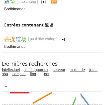
道
场
[ dào chǎng ]
Bodhimanda
Entrées contenant 道场
菩
提
道
场
[ pú tí dào chǎng ]
Bodhimanda
Dernières recherches
Intellectuel
froid rigoureux
serveur
multitude
jours
shu
complet
ling
pot