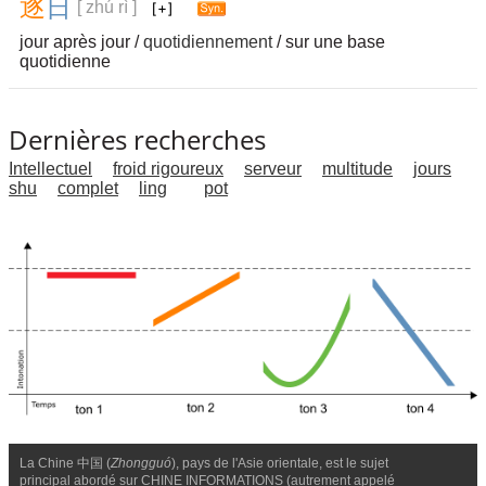
逐
日
[ zhú rì ]
jour après jour /
quotidiennement
/ sur une base
quotidienne
Dernières recherches
Intellectuel
froid rigoureux
serveur
multitude
jours
shu
complet
ling
pot
La Chine 中国 (
Zhongguó
), pays de l'Asie orientale, est le sujet
principal abordé sur CHINE INFORMATIONS (autrement appelé