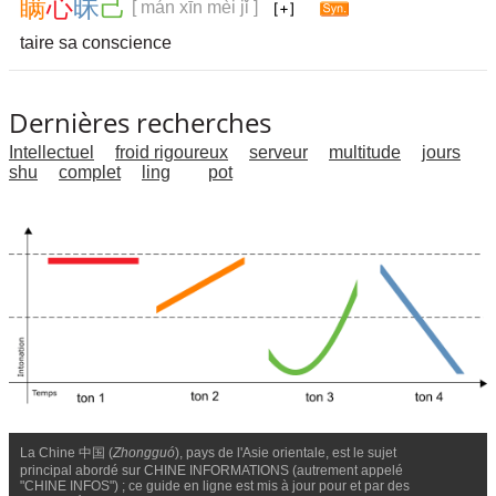
瞒
心
昧
己
[ mán xīn mèi jǐ ]
taire sa conscience
Dernières recherches
Intellectuel
froid rigoureux
serveur
multitude
jours
shu
complet
ling
pot
La Chine 中国 (
Zhongguó
), pays de l'Asie orientale, est le sujet
principal abordé sur CHINE INFORMATIONS (autrement appelé
"CHINE INFOS") ; ce guide en ligne est mis à jour pour et par des