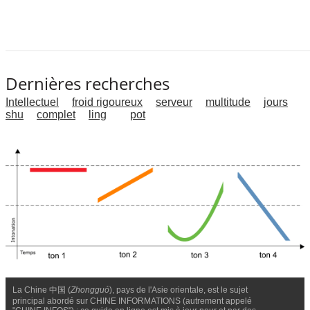
Dernières recherches
Intellectuel
froid rigoureux
serveur
multitude
jours
shu
complet
ling
pot
La Chine 中国 (
Zhongguó
), pays de l'Asie orientale, est le sujet
principal abordé sur CHINE INFORMATIONS (autrement appelé