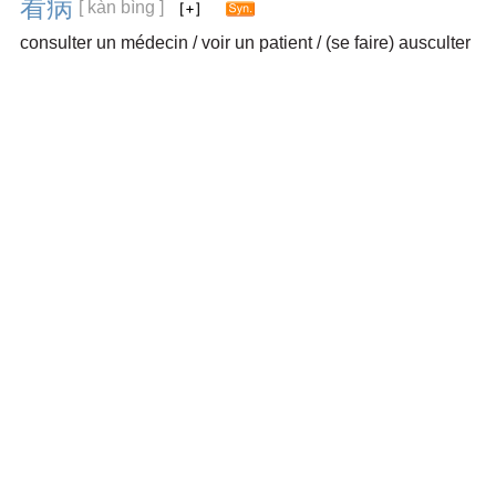
看
病
[ kàn bìng ]
consulter un médecin / voir un patient / (se faire) ausculter