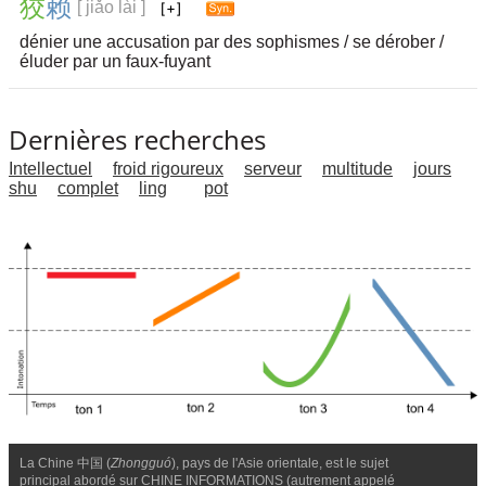
狡
赖
[ jiǎo lài ]
dénier une accusation par des sophismes / se dérober /
éluder par un faux-fuyant
Dernières recherches
Intellectuel
froid rigoureux
serveur
multitude
jours
shu
complet
ling
pot
La Chine 中国 (
Zhongguó
), pays de l'Asie orientale, est le sujet
principal abordé sur CHINE INFORMATIONS (autrement appelé