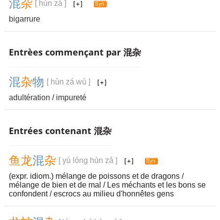
混
杂
[ hùn zá ]
bigarrure
Entrèes commençant par 混杂
混
杂
物
[ hùn zá wù ]
adultération
/
impureté
Entrées contenant 混杂
鱼
龙
混
杂
[ yú lóng hùn zá ]
(expr. idiom.) mélange de poissons et de dragons /
mélange de bien et de mal / Les méchants et les bons se
confondent / escrocs au milieu d'honnêtes gens