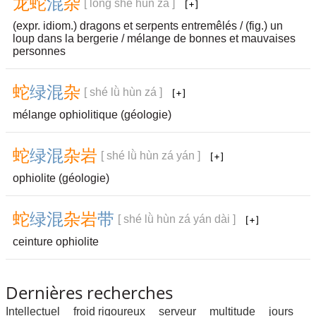
龙
蛇
混
杂
[ lóng shé hùn zá ]
(expr. idiom.) dragons et serpents entremêlés / (fig.) un
loup dans la bergerie / mélange de bonnes et mauvaises
personnes
蛇
绿
混
杂
[ shé lǜ hùn zá ]
mélange ophiolitique (géologie)
蛇
绿
混
杂
岩
[ shé lǜ hùn zá yán ]
ophiolite (géologie)
蛇
绿
混
杂
岩
带
[ shé lǜ hùn zá yán dài ]
ceinture ophiolite
Dernières recherches
Intellectuel
froid rigoureux
serveur
multitude
jours