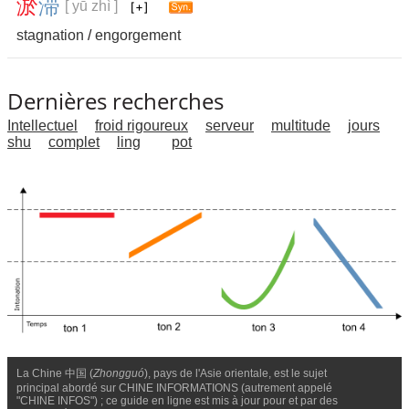
淤
滞
[ yū zhì ]
stagnation
/
engorgement
Dernières recherches
Intellectuel
froid rigoureux
serveur
multitude
jours
shu
complet
ling
pot
La Chine 中国 (
Zhongguó
), pays de l'Asie orientale, est le sujet
principal abordé sur CHINE INFORMATIONS (autrement appelé
"CHINE INFOS") ; ce guide en ligne est mis à jour pour et par des