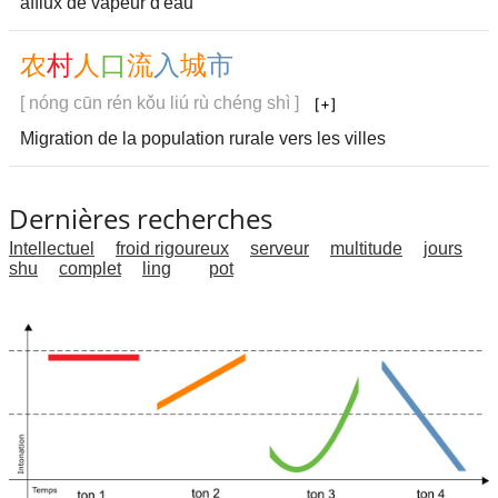
afflux de vapeur d'eau
农
村
人
口
流
入
城
市
[ nóng cūn rén kǒu liú rù chéng shì ]
Migration de la population rurale vers les villes
Dernières recherches
Intellectuel
froid rigoureux
serveur
multitude
jours
shu
complet
ling
pot