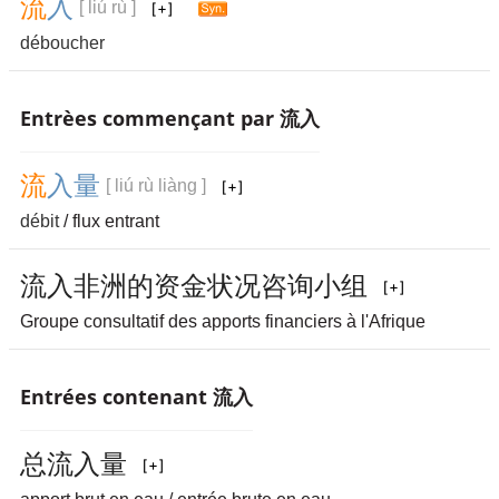
流
入
[ liú rù ]
déboucher
Entrèes commençant par 流入
流
入
量
[ liú rù liàng ]
débit
/ flux entrant
流
入
非
洲
的
资
金
状
况
咨
询
小
组
Groupe consultatif des apports financiers à l'Afrique
Entrées contenant 流入
总
流
入
量