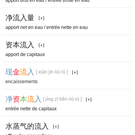
apport brut en eau / entrée brute en eau
净
流
入
量
apport net en eau / entrée nette en eau
资
本
流
入
apport de capitaux
现
金
流
入
[ xiàn jīn liú rù ]
encaissements
净
资
本
流
入
[ jìng zī běn liú rù ]
entrée nette de capitaux
水
蒸
气
的
流
入