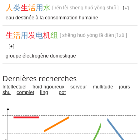
人
类
生
活
用
水
[ rén lèi shēng huó yòng shuǐ ]
eau destinée à la consommation humaine
生
活
用
发
电
机
组
[ shēng huó yòng fā diàn jī zǔ ]
groupe électrogène domestique
Dernières recherches
Intellectuel
froid rigoureux
serveur
multitude
jours
shu
complet
ling
pot