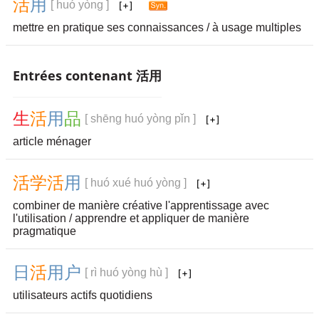
活
用
[ huó yòng ]
mettre en pratique ses connaissances / à usage multiples
Entrées contenant 活用
生
活
用
品
[ shēng huó yòng pǐn ]
article ménager
活
学
活
用
[ huó xué huó yòng ]
combiner de manière créative l'apprentissage avec
l'utilisation / apprendre et appliquer de manière
pragmatique
日
活
用
户
[ rì huó yòng hù ]
utilisateurs actifs quotidiens