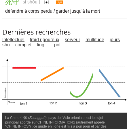
死
守
[ sǐ shǒu ]
défendre à corps perdu / garder jusqu'à la mort
Dernières recherches
Intellectuel
froid rigoureux
serveur
multitude
jours
shu
complet
ling
pot
La Chine 中国 (
Zhongguó
), pays de l'Asie orientale, est le sujet
principal abordé sur CHINE INFORMATIONS (autrement appelé
"CHINE INFOS") ; ce guide en ligne est mis à jour pour et par des