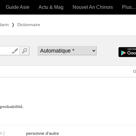
Guide Asie
Actu & Mag
Nouvel An Chinois
Plus...
Magazine
Forum (
darin
❭
Dictionnaire
Articles intemporels
 OUTILS) »
O
probabilité.
n ]
personne d'autre