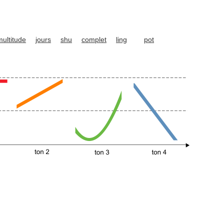
multitude
jours
shu
complet
ling
pot