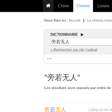
Chine
Chinois
Loisirs
... pour les nuls
Dictionnaire
Prénom
Vous êtes ici :
Accueil
❭
Le chinois man
... présentée aux enfants
Cours audio
Signe
Grammaire
Tatouage
Conseils voyageurs
DICTIONNAIRE ▶
Traducteur
PLUS (24
Plantes médicinales
» Rechercher par clé / radical
Exos & Flashcards
Proverbes
...
+50 Outils
Cuisine
PLUS »
Cinéma & films
"旁若无人"
Calendrier en ligne
JO Pékin 2022
Les résultats sont classés par ordre de 
旁
若
无
人
[ páng ruò wú ré